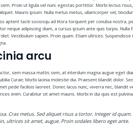
em. Proin ut ligula vel nunc egestas porttitor. Morbi lectus risus, i
a aliquet. Mauris ipsum. Nulla metus metus, ullamcorper vel, tincidu
ss aptent taciti sociosqu ad litora torquent per conubia nostra, 
rtor neque adipiscing diam, a cursus ipsum ante quis turpis. Nulla fac
diet. Vestibulum sapien. Proin quam. Etiam ultrices. Suspendisse i
gna.
inia arcu
uctor, sem massa mattis sem, at interdum magna augue eget diam
cubilia Curae; Morbi lacinia molestie dui. Praesent blandit dolor. S
t pede facilisis laoreet. Donec lacus nunc, viverra nec, blandit v
rices enim. Curabitur sit amet mauris. Morbi in dui quis est pulvinar 
ssa. Cras metus. Sed aliquet risus a tortor. Integer id quam. 
in, ultrices sit amet, augue. Proin sodales libero eget ante.