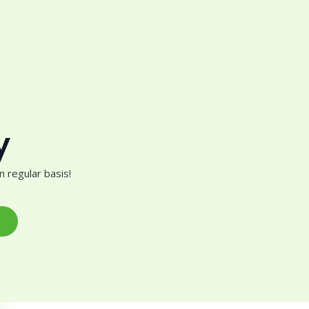
y
 regular basis!