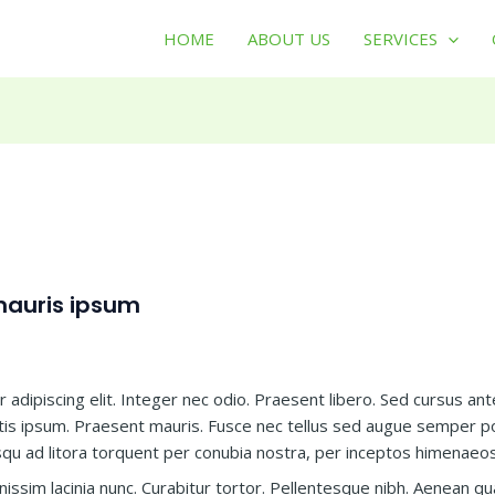
HOME
ABOUT US
SERVICES
 mauris ipsum
adipiscing elit. Integer nec odio. Praesent libero. Sed cursus ant
tis ipsum. Praesent mauris. Fusce nec tellus sed augue semper po
iosqu ad litora torquent per conubia nostra, per inceptos himenaeos
ignissim lacinia nunc. Curabitur tortor. Pellentesque nibh. Aenean q