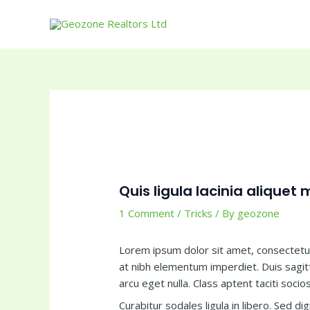
Skip
to
content
Quis ligula lacinia aliquet
1 Comment
/
Tricks
/ By
geozone
Lorem ipsum dolor sit amet, consectetur 
at nibh elementum imperdiet. Duis sagit
arcu eget nulla. Class aptent taciti soc
Curabitur sodales ligula in libero. Sed d