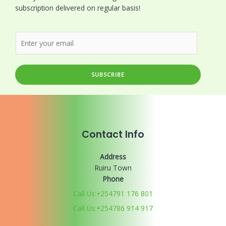
subscription delivered on regular basis!
SUBSCRIBE
Contact Info
Address
Ruiru Town
Phone
Call Us:+254791 176 801
Call Us:+254786 914 917