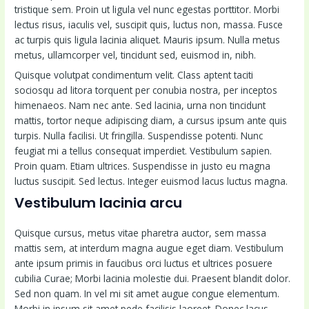
tristique sem. Proin ut ligula vel nunc egestas porttitor. Morbi
lectus risus, iaculis vel, suscipit quis, luctus non, massa. Fusce
ac turpis quis ligula lacinia aliquet. Mauris ipsum. Nulla metus
metus, ullamcorper vel, tincidunt sed, euismod in, nibh.
Quisque volutpat condimentum velit. Class aptent taciti
sociosqu ad litora torquent per conubia nostra, per inceptos
himenaeos. Nam nec ante. Sed lacinia, urna non tincidunt
mattis, tortor neque adipiscing diam, a cursus ipsum ante quis
turpis. Nulla facilisi. Ut fringilla. Suspendisse potenti. Nunc
feugiat mi a tellus consequat imperdiet. Vestibulum sapien.
Proin quam. Etiam ultrices. Suspendisse in justo eu magna
luctus suscipit. Sed lectus. Integer euismod lacus luctus magna.
Vestibulum lacinia arcu
Quisque cursus, metus vitae pharetra auctor, sem massa
mattis sem, at interdum magna augue eget diam. Vestibulum
ante ipsum primis in faucibus orci luctus et ultrices posuere
cubilia Curae; Morbi lacinia molestie dui. Praesent blandit dolor.
Sed non quam. In vel mi sit amet augue congue elementum.
Morbi in ipsum sit amet pede facilisis laoreet. Donec lacus