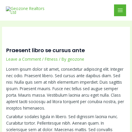
Skip
MAI
to
MEN
content
Praesent libro se cursus ante
Leave a Comment
/
Fitness
/ By
geozone
Lorem ipsum dolor sit amet, consectetur adipiscing elit. Integer
nec odio. Praesent libero. Sed cursus ante dapibus diam. Sed
nisi. Nulla quis sem at nibh elementum imperdiet. Duis sagittis
ipsum. Praesent mauris. Fusce nec tellus sed augue semper
porta. Mauris massa. Vestibulum lacinia arcu eget nulla. Class
aptent taciti sociosqu ad litora torquent per conubia nostra, per
inceptos himenaeos.
Curabitur sodales ligula in libero. Sed dignissim lacinia nunc.
Curabitur tortor. Pellentesque nibh. Aenean quam. In
scelerisque sem at dolor. Maecenas mattis. Sed convallis