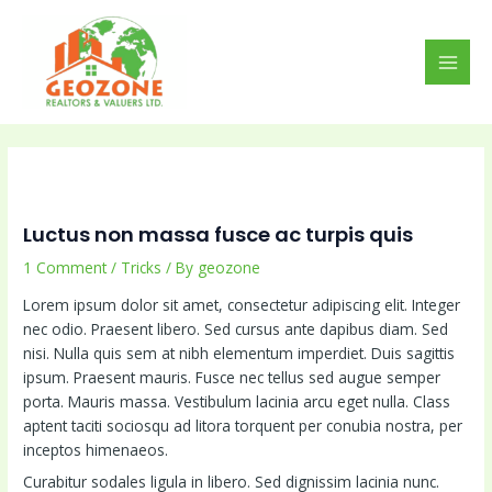
Skip
MAI
to
MEN
content
Luctus non massa fusce ac turpis quis
1 Comment
/
Tricks
/ By
geozone
Lorem ipsum dolor sit amet, consectetur adipiscing elit. Integer
nec odio. Praesent libero. Sed cursus ante dapibus diam. Sed
nisi. Nulla quis sem at nibh elementum imperdiet. Duis sagittis
ipsum. Praesent mauris. Fusce nec tellus sed augue semper
porta. Mauris massa. Vestibulum lacinia arcu eget nulla. Class
aptent taciti sociosqu ad litora torquent per conubia nostra, per
inceptos himenaeos.
Curabitur sodales ligula in libero. Sed dignissim lacinia nunc.