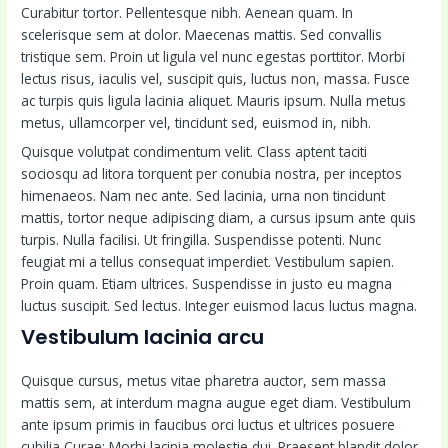
Curabitur tortor. Pellentesque nibh. Aenean quam. In
scelerisque sem at dolor. Maecenas mattis. Sed convallis
tristique sem. Proin ut ligula vel nunc egestas porttitor. Morbi
lectus risus, iaculis vel, suscipit quis, luctus non, massa. Fusce
ac turpis quis ligula lacinia aliquet. Mauris ipsum. Nulla metus
metus, ullamcorper vel, tincidunt sed, euismod in, nibh.
Quisque volutpat condimentum velit. Class aptent taciti
sociosqu ad litora torquent per conubia nostra, per inceptos
himenaeos. Nam nec ante. Sed lacinia, urna non tincidunt
mattis, tortor neque adipiscing diam, a cursus ipsum ante quis
turpis. Nulla facilisi. Ut fringilla. Suspendisse potenti. Nunc
feugiat mi a tellus consequat imperdiet. Vestibulum sapien.
Proin quam. Etiam ultrices. Suspendisse in justo eu magna
luctus suscipit. Sed lectus. Integer euismod lacus luctus magna.
Vestibulum lacinia arcu
Quisque cursus, metus vitae pharetra auctor, sem massa
mattis sem, at interdum magna augue eget diam. Vestibulum
ante ipsum primis in faucibus orci luctus et ultrices posuere
cubilia Curae; Morbi lacinia molestie dui. Praesent blandit dolor.