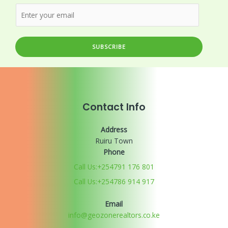
SUBSCRIBE
Contact Info
Address
Ruiru Town
Phone
Call Us:+254791 176 801
Call Us:+254786 914 917
Email
info@geozonerealtors.co.ke